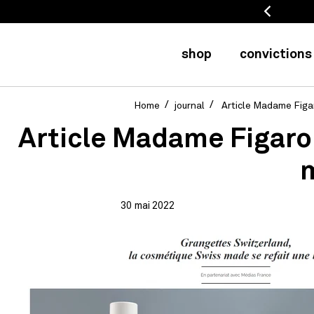
mboursé-e pendant 20 jours
shop
convictions
Home
journal
Article Madame Figar
Article Madame Figaro
m
30 mai 2022