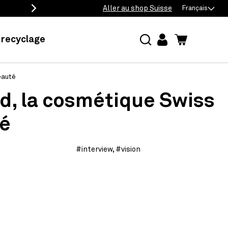
Livraison gratuite dès 50 e
Aller au shop Suisse
Français
recyclage
mon
Panier
compte
eauté
d, la cosmétique Swiss
té
#interview
,
#vision