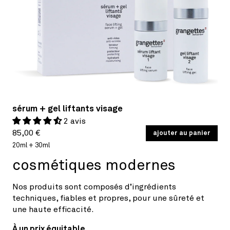
sérum + gel liftants visage
2 avis
Prix
PRIX
85,00 €
/
ajouter au panier
PAR
UNITAIRE
habituel
20ml + 30ml
cosmétiques modernes
Nos produits sont composés d’ingrédients
techniques, fiables et propres, pour une sûreté et
une haute efficacité.
À un prix équitable.