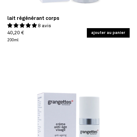
lait régénérant corps
8 avis
Prix
PRIX
40,20 €
/
ajouter au panier
PAR
UNITAIRE
habituel
200ml