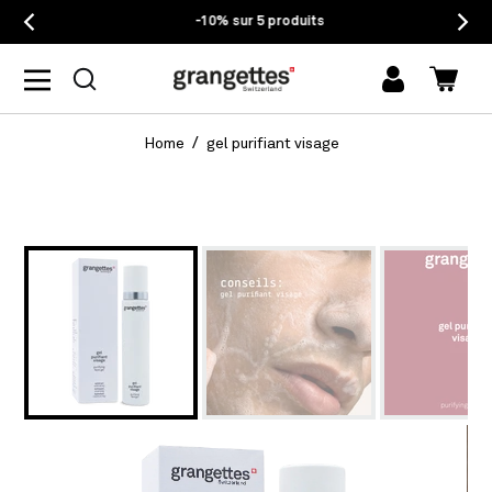
-10% sur 5 produits
mon
Panie
compte
Home
gel purifiant visage