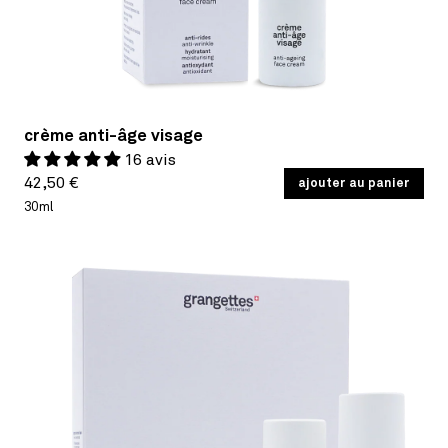
crème anti-âge visage
16 avis
Prix
PRIX
42,50 €
/
ajouter au panier
PAR
UNITAIRE
habituel
30ml