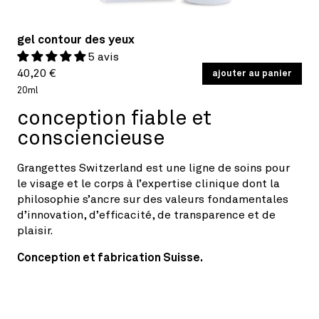
gel contour des yeux
5 avis
Prix
PRIX
40,20 €
/
ajouter au panier
PAR
UNITAIRE
habituel
20ml
conception fiable et
consciencieuse
Grangettes Switzerland est une ligne de soins pour
le visage et le corps à l’expertise clinique dont la
philosophie s’ancre sur des valeurs fondamentales
d’innovation, d’efficacité, de transparence et de
plaisir.
Conception et fabrication Suisse.