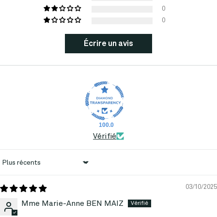
0
0
Écrire un avis
100.0
Vérifié
Sort by
03/10/2025
Mme Marie-Anne BEN MAIZ