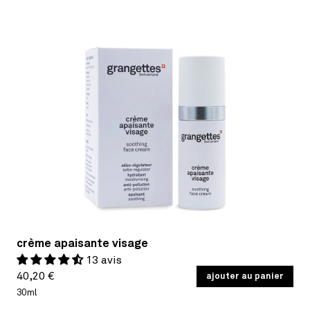
crème apaisante visage
13 avis
Prix
PRIX
40,20 €
/
ajouter au panier
PAR
UNITAIRE
habituel
30ml