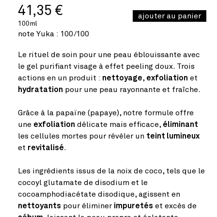
41,35 €
Prix
PRIX
/
PAR
UNITAIRE
habituel
100ml
note Yuka : 100/100
Le rituel de soin pour une peau éblouissante avec
le gel purifiant visage à effet peeling doux. Trois
actions en un produit :
nettoyage
,
exfoliation
et
hydratation
pour une peau rayonnante et fraîche.
Grâce à la papaïne (papaye), notre formule offre
une
exfoliation
délicate mais efficace,
éliminant
les cellules mortes pour révéler un
teint lumineux
et
revitalisé
.
Les ingrédients issus de la noix de coco, tels que le
cocoyl glutamate de disodium et le
cocoamphodiacétate disodique, agissent en
nettoyants
pour éliminer
impuretés
et excès de