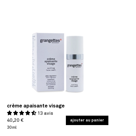
crème apaisante visage
13 avis
Prix
PRIX
40,20 €
/
ajouter au panier
PAR
UNITAIRE
30ml
habituel