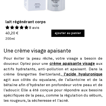
lait régénérant corps
8 avis
Prix
PRIX
40,20 €
/
ajouter au panier
PAR
UNITAIRE
200ml
habituel
Une crème visage apaisante
Pour éviter la peau rêche, votre visage a besoin de
douceur. Optez pour une
crème apaisante vis
a
ge
aux
actifs hydratants, anti-pollution et apaisant. Dans la
crème Grangettes Switzerland,
l'acide hya
l
uronique
agit aux côtés du squalane, de l'allantoïne et de la
bétaïne afin d'hydrater en profondeur votre peau et de
l'adoucir. Elle a été conçue pour répondre aux besoins
spécifiques de la peau, comme la régulation du sébum,
les rougeurs, la sécheresse et l'acné.