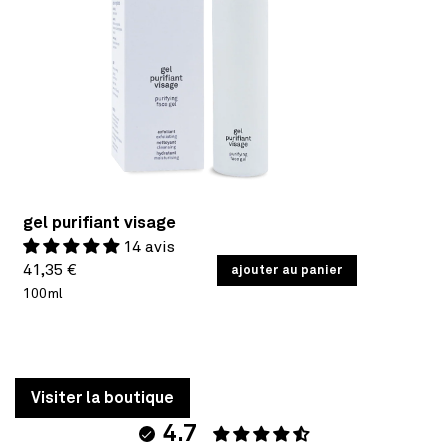
gel purifiant visage
14 avis
Prix
PRIX
41,35 €
/
ajouter au panier
PAR
UNITAIRE
100ml
habituel
Visiter la boutique
4.7