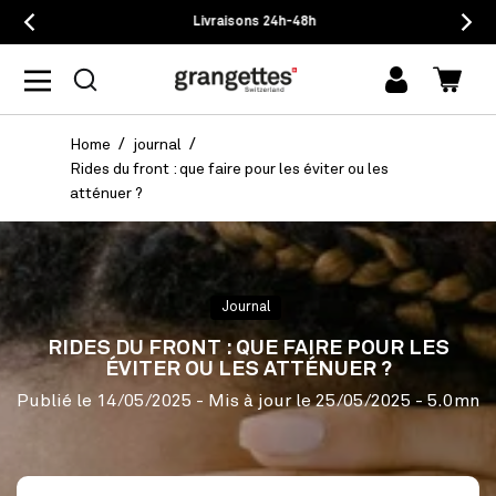
Livraisons 24h-48h
mon
Panie
compte
Home
journal
Rides du front : que faire pour les éviter ou les
atténuer ?
Journal
RIDES DU FRONT : QUE FAIRE POUR LES
ÉVITER OU LES ATTÉNUER ?
Publié le
14/05/2025
- Mis à jour le
25/05/2025
- 5.0mn