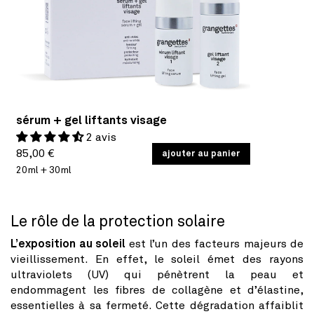
sérum + gel liftants visage
2 avis
Prix
PRIX
85,00 €
/
ajouter au panier
PAR
UNITAIRE
20ml + 30ml
habituel
Le rôle de la protection solaire
L’exposition au soleil
est l’un des facteurs majeurs de
vieillissement. En effet, le soleil émet des rayons
ultraviolets (UV) qui pénètrent la peau et
endommagent les fibres de collagène et d’élastine,
essentielles à sa fermeté. Cette dégradation affaiblit