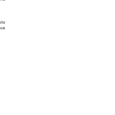
sto
sce