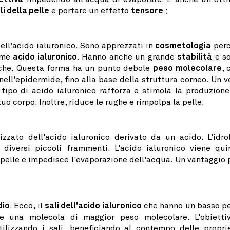
li della pelle
e portare un effetto
tensore
;
 dell'acido ialuronico. Sono apprezzati in
cosmetologia
per
orme
acido ialuronico
. Hanno anche un grande
stabilità
e s
tiche. Questa forma ha un punto debole
peso molecolare
, 
nell'epidermide, fino alla base della struttura corneo. Un v
o tipo di acido ialuronico rafforza e stimola la produzione
o corpo. Inoltre, riduce le rughe e rimpolpa la pelle;
olizzato dell'acido ialuronico derivato da un acido. L'idrol
 diversi piccoli frammenti. L'acido ialuronico viene qui
pelle e impedisce l'evaporazione dell'acqua. Un vantaggio 
dio
. Ecco, il
sali dell'acido ialuronico
che hanno un basso p
re una molecola di maggior peso molecolare. L'obietti
tilizzando i sali, beneficiando al contempo delle propri