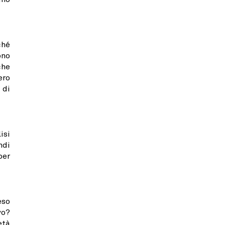
ché
ono
che
ero
 di
isi
ndi
per
eso
vo?
età