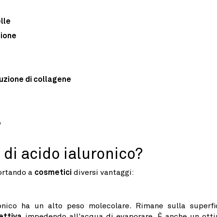
elle
zione
uzione di collagene
o
i di acido ialuronico?
ortando a
cosmetici
diversi vantaggi:
onico ha un alto peso molecolare. Rimane sulla superfi
ettiva
impedendo all'acqua di evaporare. È anche un ott