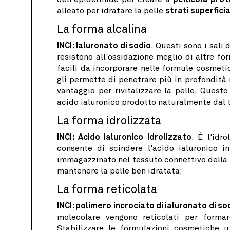
alleato per idratare la pelle
strati superficia
La forma alcalina
INCI: Ialuronato di sodio
. Questi sono i sali
resistono all'ossidazione meglio di altre f
facili da incorporare nelle formule cosme
gli permette di penetrare più in profondità 
vantaggio per rivitalizzare la pelle. Quest
acido ialuronico prodotto naturalmente dal tu
La forma idrolizzata
INCI: Acido ialuronico idrolizzato
. È l'idr
consente di scindere l'acido ialuronico in
immagazzinato nel tessuto connettivo della 
mantenere la pelle ben idratata;
La forma reticolata
INCI: polimero incrociato di ialuronato di so
molecolare vengono reticolati per forma
Stabilizzare le formulazioni cosmetiche u