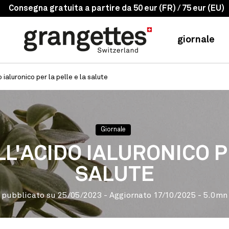
-10% su 5 prodotti
giornale
o ialuronico per la pelle e la salute
Giornale
ELL'ACIDO IALURONICO P
SALUTE
pubblicato su
25/05/2023
- Aggiornato
17/10/2025
- 5.0mn