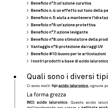
Beneficio n°3: un'azione curativa
Beneficio n. 4: un effetto sul tono della p
Beneficio n. 5: aiuta a mantenere l'idrata
Beneficio n°6: un'azione protettiva
Beneficio n°7: azione levigante
Beneficio n°8: uno stimolatore della prod
Vantaggio n°9: protezione dai raggi UV
Beneficio #10: buono per le articolazioni
I nostri prodotti a base di acido ialuronic
Quali sono i diversi tip
Ci sono molti
tipi
acido ialuronico
, ognuno p
La forma grezza
INCI: acido ialuronico
. Questo acido ialur
dell'epidermide per creare a
pellicola prot