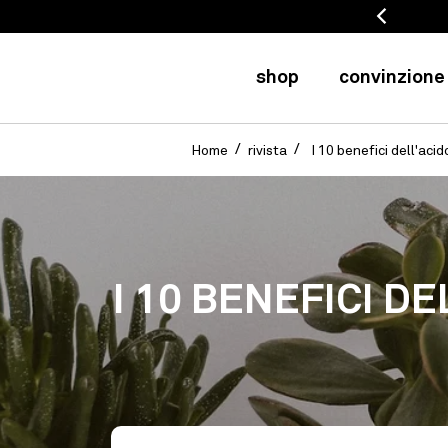
tire da 50 eur (FR) / 75 eur (EU)
shop
convinzione
Home
rivista
I 10 benefici dell'acid
I 10 BENEFICI D