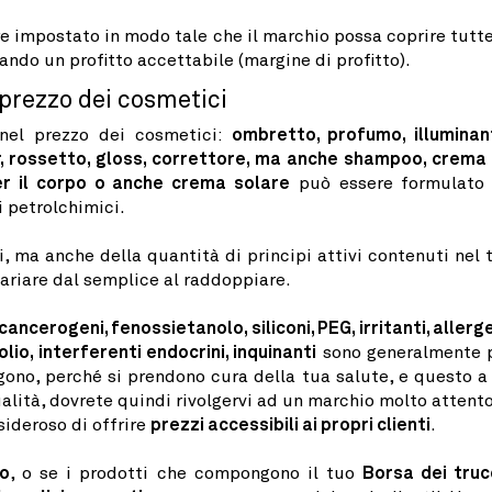
e impostato in modo tale che il marchio possa coprire tutte
ando un profitto accettabile (margine di profitto).
 prezzo dei cosmetici
 nel prezzo dei cosmetici:
ombretto, profumo, illuminan
er, rossetto, gloss, correttore, ma anche shampoo, crema
per il corpo o anche crema solare
può essere formulato
i petrolchimici.
i, ma anche della quantità di principi attivi contenuti nel 
variare dal semplice al raddoppiare.
ancerogeni, fenossietanolo, siliconi, PEG, irritanti, allerge
olio, interferenti endocrini, inquinanti
sono generalmente 
gono, perché si prendono cura della tua salute, e questo a
ualità, dovrete quindi rivolgervi ad un marchio molto attento
sideroso di offrire
prezzi accessibili ai propri clienti
.
so
, o se i prodotti che compongono il tuo
Borsa dei truc