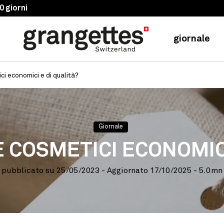
Consegne 24h-48h
giornale
i economici e di qualità?
Giornale
COSMETICI ECONOMICI
pubblicato su
25/05/2023
- Aggiornato
17/10/2025
- 5.0mn