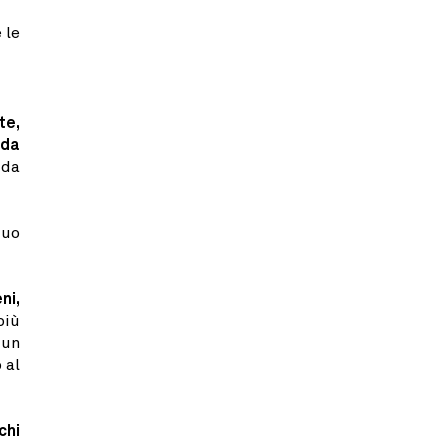
 le
te,
 da
 da
tuo
ni,
più
 un
 al
chi