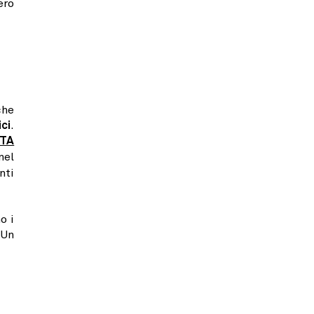
ero
che
ci
.
ETA
nel
nti
o i
 Un