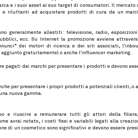
rca e i suoi asset al suo target di consumatori. Il mercato 
i e riluttanti ad acquistare prodotti di cura da un marc
o generalmente allestiti: televisione, radio, esposizioni
 pubblici, ecc. Su Internet la promozione avviene attravers
nnunci” dei motori di ricerca e dei siti associati, l'inbo
 aggiunto gratuitamente) o anche l'influencer marketing.
re pagati dai marchi per presentare i prodotti e devono ess
he per presentare i propri prodotti a potenziali clienti, o a
di una nuova gamma.
e riuscire a remunerare tutti gli attori della filiera
e avrai notato, i costi fissi e variabili legati alla creazio
e di un cosmetico sono significativi e devono essere presi