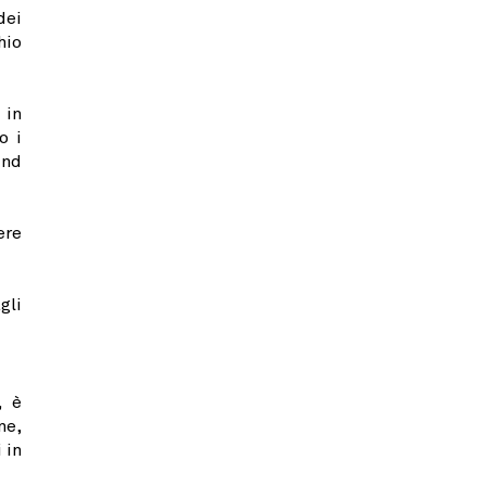
dei
hio
 in
o i
und
ere
gli
, è
ne,
 in