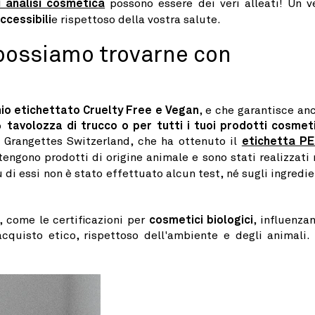
i analisi cosmetica
possono essere dei veri alleati! Un v
ccessibili
e rispettoso della vostra salute.
possiamo trovarne con
io etichettato Cruelty Free e Vegan
, e che garantisce an
uo
tavolozza di trucco o per tutti i tuoi prodotti cosmeti
o Grangettes Switzerland, che ha ottenuto il
etichetta P
engono prodotti di origine animale e sono stati realizzati 
 di essi non è stato effettuato alcun test, né sugli ingredie
, come le certificazioni per
cosmetici biologici
, influenzan
quisto etico, rispettoso dell'ambiente e degli animali.