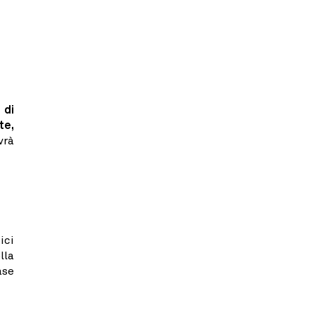
 di
te,
vrà
ici
lla
ase