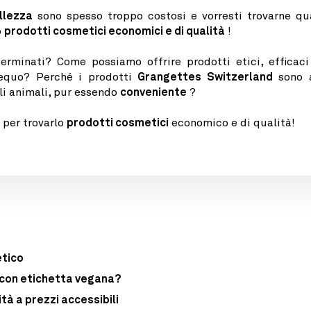
llezza
sono spesso troppo costosi e vorresti trovarne q
o
prodotti cosmetici economici e di qualità
!
rminati? Come possiamo offrire prodotti etici, efficaci
 equo? Perché i prodotti
Grangettes Switzerland
sono 
gli animali, pur essendo
conveniente
?
i per trovarlo
prodotti cosmetici
economico e di qualità!
etico
 con etichetta vegana?
tà a prezzi accessibili