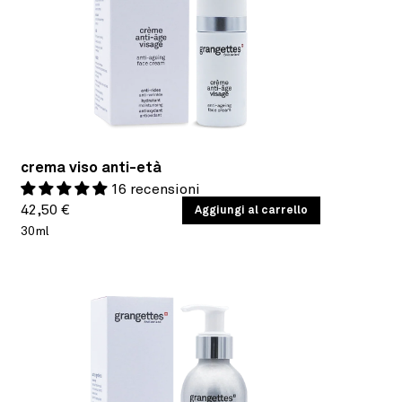
crema viso anti-età
16 recensioni
Prezzo
PREZZO
42,50 €
/
Aggiungi al carrello
PER
UNITARIO
30ml
di
listino