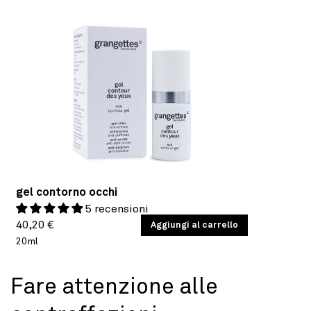
gel contorno occhi
5 recensioni
Prezzo
PREZZO
40,20 €
/
Aggiungi al carrello
PER
UNITARIO
20ml
di
listino
Fare attenzione alle