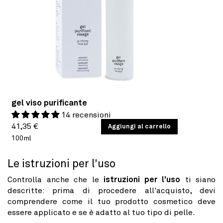
gel viso purificante
14 recensioni
Prezzo
PREZZO
41,35 €
/
Aggiungi al carrello
PER
UNITARIO
100ml
di
listino
Le istruzioni per l'uso
Controlla anche che le
istruzioni per l'uso
ti siano
descritte: prima di procedere all'acquisto, devi
comprendere come il tuo prodotto cosmetico deve
essere applicato e se è adatto al tuo tipo di pelle.