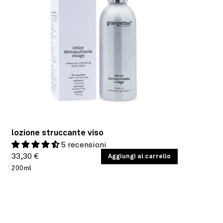
lozione struccante viso
5 recensioni
Prezzo
PREZZO
33,30 €
/
Aggiungi al carrello
PER
UNITARIO
200ml
di
listino