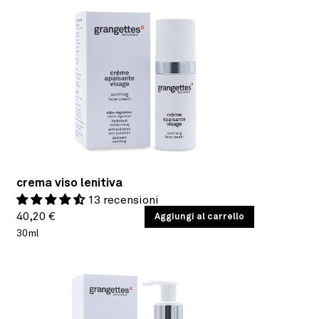
crema viso lenitiva
13 recensioni
Prezzo
PREZZO
40,20 €
/
Aggiungi al carrello
PER
UNITARIO
30ml
di
listino