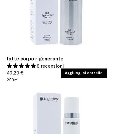
latte corpo rigenerante
8 recensioni
Prezzo
PREZZO
40,20 €
/
Aggiungi al carrello
PER
UNITARIO
200ml
di
listino