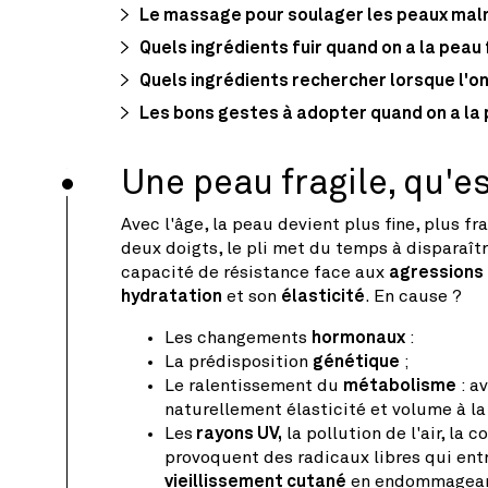
Le massage pour soulager les peaux ma
Quels ingrédients fuir quand on a la peau 
Quels ingrédients rechercher lorsque l'on 
Les bons gestes à adopter quand on a la 
Une peau fragile, qu'es
Avec l'âge, la peau devient plus fine, plus fr
deux doigts, le pli met du temps à disparaît
capacité de résistance face aux
agressions 
hydratation
et son
élasticité
. En cause ?
Les changements
hormonaux
:
La prédisposition
génétique
;
Le ralentissement du
métabolisme
: a
naturellement élasticité et volume à la
Les
rayons UV,
la pollution de l'air, la
provoquent des radicaux libres q
ui ent
vieillissement cutané
en endommageant 