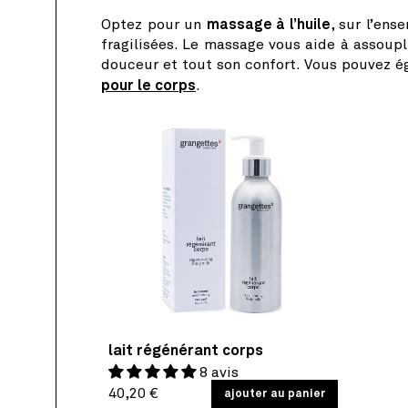
Optez pour un
massage à l’huile
, sur l’en
fragilisées. Le massage vous aide à assoupl
douceur et tout son confort. Vous pouvez é
pour le corps
.
lait régénérant corps
8 avis
Prix
PRIX
40,20 €
/
ajouter au panier
PAR