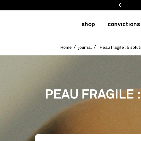
dès 50 eur (FR) / 75 eur (EU)
shop
convictions
Home
journal
Peau fragile : 5 solu
PEAU FRAGILE 