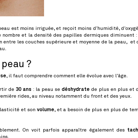
peau est moins irriguée, et reçoit moins d'humidité, d'oxyg
le nombre et la densité des papilles dermiques diminuent :
en entre les couches supérieure et moyenne de la peau, et 
au.
 peau ?
ise
, il faut comprendre comment elle évolue avec l'âge.
rtir de
30
ans
: la peau se
déshydrate
de plus en plus et 
première rides, au niveau notamment du front et des yeux.
élasticité et son
volume
, et a besoin de plus en plus de te
siblement. On voit parfois apparaître également des
tac
ains.