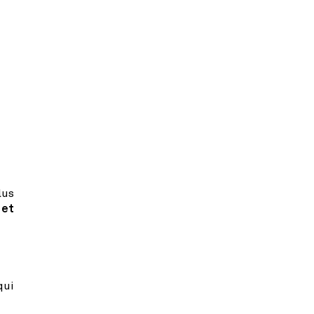
lus
 et
qui