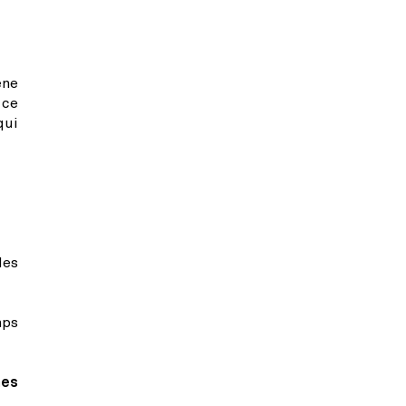
ène
 ce
qui
des
mps
hes