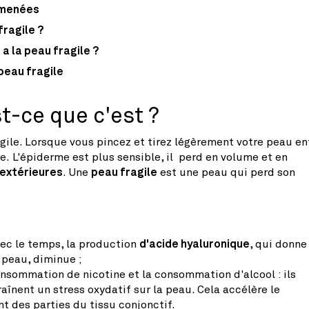
lmenées
fragile ?
a la peau fragile ?
peau fragile
t-ce que c'est ?
agile.
Lorsque vous pincez et tirez légèrement votre peau en
re. L'épiderme es
t plus sensible, il perd en volume et en
extérieures
. Une
peau fragile
est une peau qui perd son
vec le temps, la production
d'acide hyaluronique
, qui donne
 peau, diminue ;
 consommation de nicotine et la consommation d'alcool : ils
raînent un stress oxydatif sur la peau. Cela accélère le
des parties du tissu conjonctif.