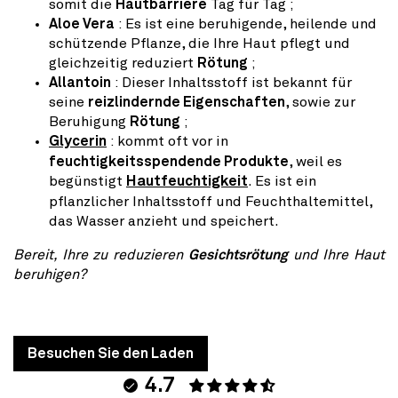
somit die
Hautbarriere
Tag für Tag ;
Aloe Vera
: Es ist eine beruhigende, heilende und
schützende Pflanze, die Ihre Haut pflegt und
gleichzeitig reduziert
Rötung
;
Allantoin
: Dieser Inhaltsstoff ist bekannt für
seine
reizlindernde Eigenschaften
, sowie zur
Beruhigung
Rötung
;
Glycerin
: kommt oft vor in
feuchtigkeitsspendende Produkte
, weil es
begünstigt
Hautfeuchtigkeit
. Es ist ein
pflanzlicher Inhaltsstoff und Feuchthaltemittel,
das Wasser anzieht und speichert.
Bereit, Ihre zu reduzieren
Gesichtsrötung
und Ihre Haut
beruhigen?
Besuchen Sie den Laden
4.7