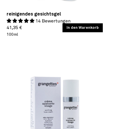
reinigendes gesichtsgel
14 Bewertungen
Normaler
GRUNDPREIS
41,35 €
/
In den Warenkorb
PRO
100ml
Preis