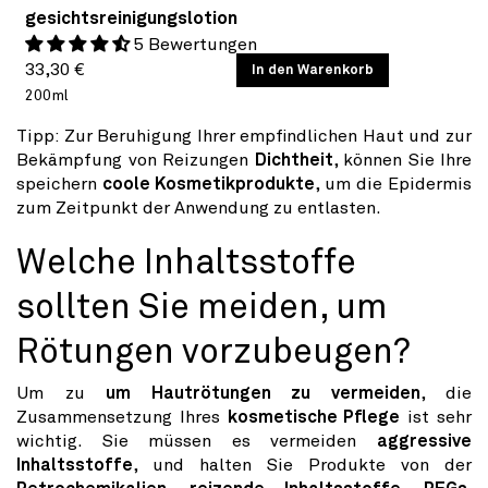
gesichtsreinigungslotion
5 Bewertungen
Normaler
GRUNDPREIS
33,30 €
/
In den Warenkorb
PRO
200ml
Preis
Tipp: Zur Beruhigung Ihrer empfindlichen Haut und zur
Bekämpfung von Reizungen
Dichtheit
, können Sie Ihre
speichern
coole Kosmetikprodukte
, um die Epidermis
zum Zeitpunkt der Anwendung zu entlasten.
Welche Inhaltsstoffe
sollten Sie meiden, um
Rötungen vorzubeugen?
Um zu
um Hautrötungen zu vermeiden
, die
Zusammensetzung Ihres
kosmetische Pflege
ist sehr
wichtig. Sie müssen es vermeiden
aggressive
Inhaltsstoffe
, und halten Sie Produkte von der