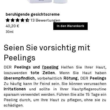
beruhigende gesichtscreme
13 Bewertungen
Normaler
GRUNDPREIS
40,20 €
/
In den Warenkorb
PRO
30ml
Preis
Seien Sie vorsichtig mit
Peelings
DER
Peelings und
l’peeling
Helfen Sie Ihrer Haut,
loszuwerden
tote Zellen
. Wenn Sie Haut haben
überempfindlich
, vorbehaltlich
Rötung
, DER
Peelings
Zu häufig kann Ihr Feind sein. Sie können verursachen
Irritationen
und sollte in Ihrer Hautpflegeroutine
sparsam verwendet werden. Führen Sie alle 15 Tage ein
Peeling durch, um Ihre Haut zu pflegen, ohne sie zu
schädigen.