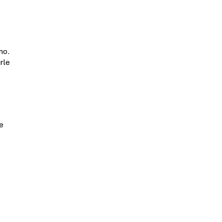
no.
rle
e