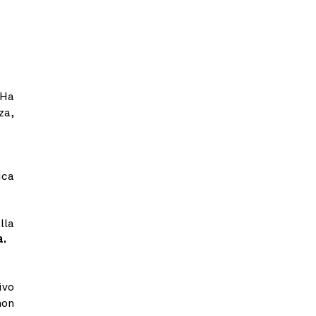
 Ha
za,
ica
lla
a.
ivo
non