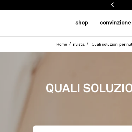
tire da 50 eur (FR) / 75 eur (EU)
shop
convinzione
Home
rivista
Quali soluzioni per n
QUALI SOLUZI