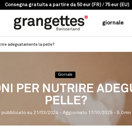
-10% su 5 prodotti
giornale
utrire adeguatamente la pelle?
Giornale
ONI PER NUTRIRE ADE
PELLE?
pubblicato su
21/03/2024
- Aggiornato
17/10/2025
- 5.0mn