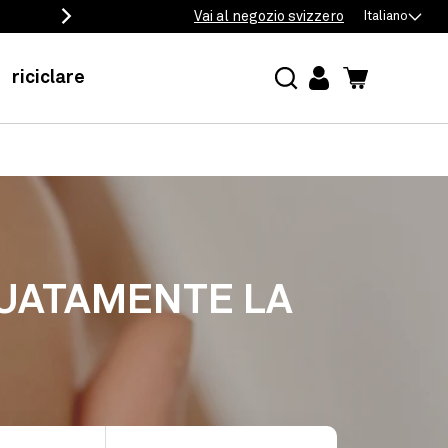
Vai al negozio svizzero
Italiano
riciclare
Accedi
Carrello
GUATAMENTE LA