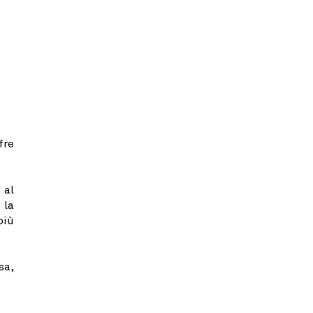
fre
 al
 la
più
sa,