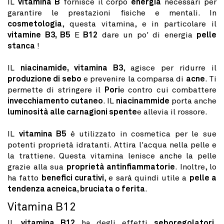
IL
vitamina B
fornisce il corpo
energia
necessari per
garantire le prestazioni fisiche e mentali. In
cosmetologia
, questa vitamina, e in particolare il
vitamine B3, B5
E
B12
dare un po' di energia
pelle
stanca
!
IL
niacinamide, vitamina B3
, agisce per ridurre il
produzione di sebo
e prevenire la comparsa di
acne
. Ti
permette di stringere il
Pori
e contro cui combattere
invecchiamento cutaneo
. IL
niacinammide
porta anche
luminosità alle carnagioni spente
e allevia il rossore.
IL
vitamina B5
è utilizzato in cosmetica per le sue
potenti proprietà idratanti. Attira l'acqua nella pelle e
la trattiene. Questa vitamina lenisce anche la pelle
grazie alla sua
proprietà antinfiammatorie
. Inoltre, lo
ha fatto
benefici curativi
, e sarà quindi utile a
pelle a
tendenza acneica, bruciata o ferita
.
Vitamina B12
IL
vitamina B12
ha degli effetti
seboregolatori
.