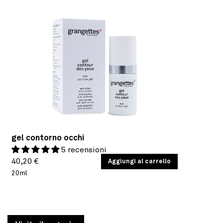
gel contorno occhi
5 recensioni
Prezzo
PREZZO
40,20 €
/
Aggiungi al carrello
PER
UNITARIO
20ml
di
listino