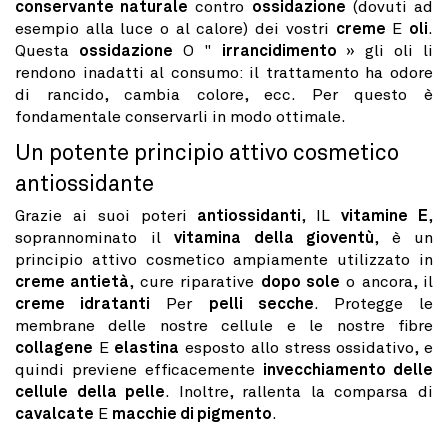
conservante naturale
contro
ossidazione
(dovuti ad
esempio alla luce o al calore) dei vostri
creme
E
oli
.
Questa
ossidazione
O "
irrancidimento
» gli oli li
rendono inadatti al consumo: il trattamento ha odore
di rancido, cambia colore, ecc. Per questo è
fondamentale conservarli in modo ottimale.
Un potente principio attivo cosmetico
antiossidante
Grazie ai suoi poteri
antiossidanti
, IL
vitamine E
,
soprannominato il
vitamina della gioventù
, è un
principio attivo cosmetico ampiamente utilizzato in
creme antietà
, cure riparative
dopo sole
o ancora, il
creme idratanti
Per
pelli secche
. Protegge le
membrane delle nostre cellule e le nostre fibre
collagene
E
elastina
esposto allo stress ossidativo, e
quindi previene efficacemente
invecchiamento delle
cellule della pelle
. Inoltre, rallenta la comparsa di
cavalcate
E
macchie di pigmento
.