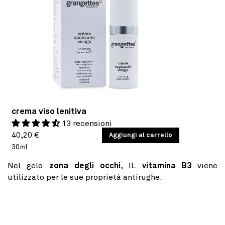
crema viso lenitiva
13 recensioni
Prezzo
PREZZO
40,20 €
/
Aggiungi al carrello
PER
UNITARIO
30ml
di
listino
Nel gelo
zona degli occhi
, IL
vitamina B3
viene
utilizzato per le sue proprietà antirughe.