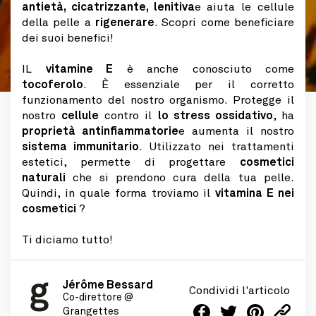
antietà, cicatrizzante, lenitiva
e aiuta le cellule
della pelle a
rigenerare
. Scopri come beneficiare
dei suoi benefici!
IL
vitamine E
è anche conosciuto come
tocoferolo
. È essenziale per il corretto
funzionamento del nostro organismo. Protegge il
nostro
cellule
contro il
lo stress ossidativo
, ha
proprietà antinfiammatorie
e aumenta il nostro
sistema immunitario
. Utilizzato nei trattamenti
estetici, permette di progettare
cosmetici
naturali
che si prendono cura della tua pelle.
Quindi, in quale forma troviamo il
vitamina E nei
cosmetici
?
Ti diciamo tutto!
Jérôme Bessard
Condividi l'articolo
Co-direttore @
Grangettes