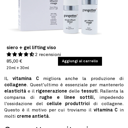
siero + gel lifting viso
2 recensioni
Prezzo
PREZZO
85,00 €
/
Aggiungi al carrello
PER
UNITARIO
20ml + 30ml
di
listino
IL
vitamina C
migliora anche la produzione di
collagene
. Quest'ultimo è essenziale per mantenerlo
elasticità
e il
rigenerazione
delle
tessuti
. Rallenta la
comparsa di
rughe e linee sottili
, impedendo
l'ossidazione del
cellule produttrici
di collagene.
Questo è il motivo per cui troviamo il
vitamina C
in
molti
creme antietà
.