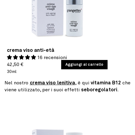
crema viso anti-età
16 recensioni
Prezzo
PREZZO
42,50 €
/
Aggiungi al carrello
PER
UNITARIO
30ml
di
listino
Nel nostro
crema viso lenitiva
, è qui
vitamina B12
che
viene utilizzato, per i suoi effetti
seboregolatori
.