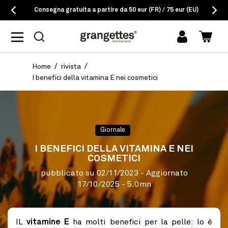
Consegna gratuita a partire da 50 eur (FR) / 75 eur (EU)
Accedi
Carrel
Home
rivista
I benefici della vitamina E nei cosmetici
Giornale
I BENEFICI DELLA VITAMINA E NEI
COSMETICI
pubblicato su
02/11/2023
- Aggiornato
17/10/2025
- 5.0mn
IL
vitamine E
ha molti benefici per la pelle: lo è