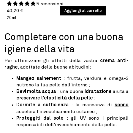
5 recensioni
Prezzo
PREZZO
40,20 €
/
Aggiungi al carrello
PER
UNITARIO
20ml
di
listino
Completare con una buona
igiene della vita
Per ottimizzare gli effetti della vostra
crema anti-
rughe
, adottate delle buone abitudini:
Mangez sainement
: frutta, verdura e omega-3
nutrono la tua pelle dall'interno ;
Bevi molta acqua
: una buona
idratazione
aiuta a
preservare
l'elasticità della pelle
;
Dormite a sufficienza
: la mancanza di
sonno
accelera l'invecchiamento cutaneo ;
Proteggiti dal sole
: gli UV sono i principali
responsabili dell'invecchiamento della pelle.