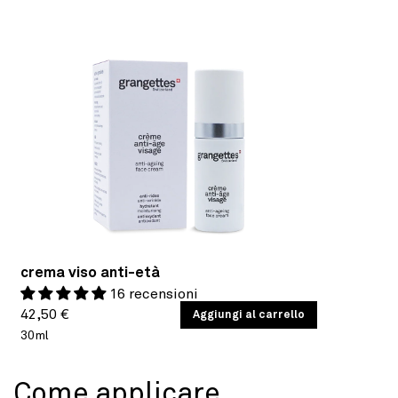
crema viso anti-età
16 recensioni
Prezzo
PREZZO
42,50 €
/
Aggiungi al carrello
PER
UNITARIO
30ml
di
listino
Come applicare