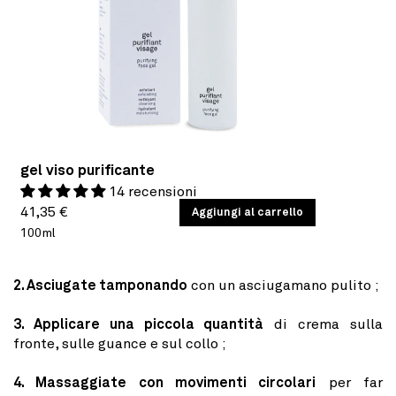
gel viso purificante
14 recensioni
Prezzo
PREZZO
41,35 €
/
Aggiungi al carrello
PER
UNITARIO
100ml
di
listino
2. Asciugate tamponando
con un asciugamano pulito ;
3. Applicare una piccola quantità
di crema sulla
fronte, sulle guance e sul collo ;
4. Massaggiate con movimenti circolari
per far