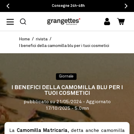
Consegne 24h-48h
Accedi
Carrel
Home
rivista
I benefici della camomilla blu per i tuoi cosmetici
Giornale
I BENEFICI DELLA CAMOMILLA BLU PER I
TUOI COSMETICI
pubblicato su
21/05/2024
- Aggiornato
17/10/2025
- 5.0mn
La
Camomilla Matricaria
, detta anche camomilla