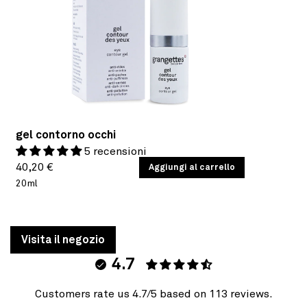
gel contorno occhi
5 recensioni
Prezzo
PREZZO
40,20 €
/
Aggiungi al carrello
PER
UNITARIO
20ml
di
listino
Visita il negozio
4.7
Customers rate us 4.7/5 based on 113 reviews.