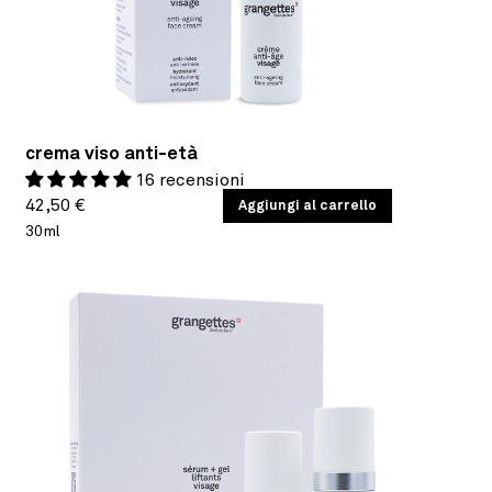
crema viso anti-età
16 recensioni
Prezzo
PREZZO
42,50 €
/
Aggiungi al carrello
PER
UNITARIO
30ml
di
listino