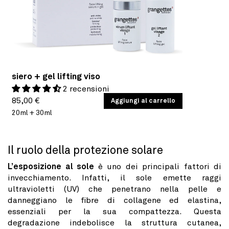
siero + gel lifting viso
2 recensioni
Prezzo
PREZZO
85,00 €
/
Aggiungi al carrello
PER
UNITARIO
20ml + 30ml
di
listino
Il ruolo della protezione solare
L’esposizione al sole
è uno dei principali fattori di
invecchiamento. Infatti, il sole emette raggi
ultravioletti (UV) che penetrano nella pelle e
danneggiano le fibre di collagene ed elastina,
essenziali per la sua compattezza. Questa
degradazione indebolisce la struttura cutanea,