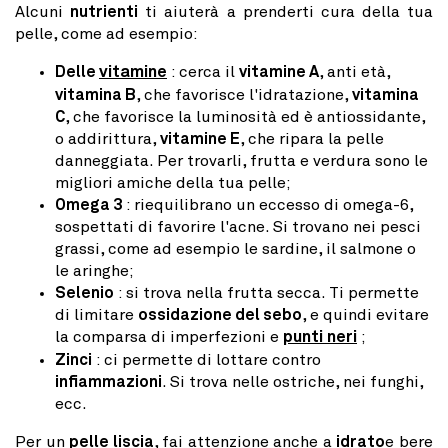
Alcuni
nutrienti
ti aiuterà a prenderti cura della tua
pelle, come ad esempio:
Delle
vitamine
: cerca il
vitamine A
, anti età,
vitamina B
, che favorisce l'idratazione,
vitamina
C
, che favorisce la luminosità ed è antiossidante,
o addirittura,
vitamine E
, che ripara la pelle
danneggiata. Per trovarli, frutta e verdura sono le
migliori amiche della tua pelle;
Omega 3
: riequilibrano un eccesso di omega-6,
sospettati di favorire l'acne. Si trovano nei pesci
grassi, come ad esempio le sardine, il salmone o
le aringhe;
Selenio
: si trova nella frutta secca. Ti permette
di limitare
ossidazione del sebo
, e quindi evitare
la comparsa di imperfezioni e
punti neri
;
Zinci
: ci permette di lottare contro
infiammazioni
. Si trova nelle ostriche, nei funghi,
ecc.
Per un
pelle liscia
, fai attenzione anche a
idrato
e bere