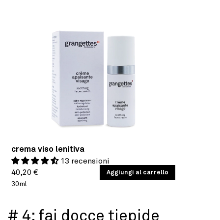
crema viso lenitiva
13 recensioni
Prezzo
PREZZO
40,20 €
/
Aggiungi al carrello
PER
UNITARIO
30ml
di
listino
# 4: fai docce tiepide