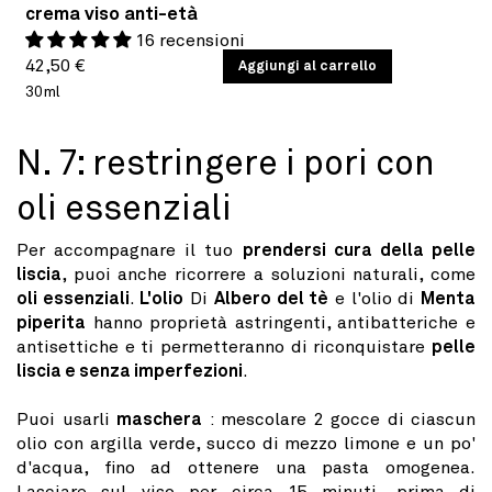
crema viso anti-età
16 recensioni
Prezzo
PREZZO
42,50 €
/
Aggiungi al carrello
PER
UNITARIO
30ml
di
listino
N. 7: restringere i pori con
oli essenziali
Per accompagnare il tuo
prendersi cura della pelle
liscia
, puoi anche ricorrere a soluzioni naturali, come
oli essenziali
.
L'olio
Di
Albero del tè
e l'olio di
Menta
piperita
hanno proprietà astringenti, antibatteriche e
antisettiche e ti permetteranno di riconquistare
pelle
liscia e senza imperfezioni
.
Puoi usarli
maschera
: mescolare 2 gocce di ciascun
olio con argilla verde, succo di mezzo limone e un po'
d'acqua, fino ad ottenere una pasta omogenea.