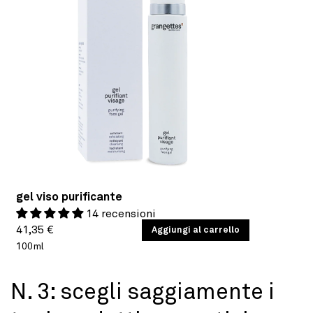
gel viso purificante
14 recensioni
Prezzo
PREZZO
41,35 €
/
Aggiungi al carrello
PER
UNITARIO
100ml
di
listino
N. 3: scegli saggiamente i