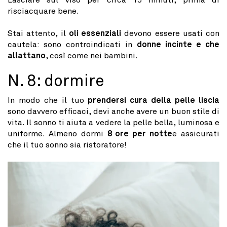
Lasciare sul viso per circa 15 minuti, prima di
risciacquare bene.
Stai attento, il
oli essenziali
devono essere usati con
cautela: sono controindicati in
donne incinte e che
allattano
, così come nei bambini.
N. 8: dormire
In modo che il tuo
prendersi cura della pelle liscia
sono davvero efficaci, devi anche avere un buon stile di
vita. Il sonno ti aiuta a vedere la pelle bella, luminosa e
uniforme. Almeno dormi
8 ore per notte
e assicurati
che il tuo sonno sia ristoratore!