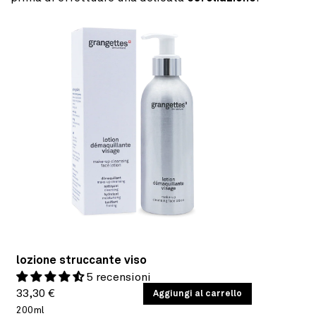
lozione struccante viso
5 recensioni
Prezzo
PREZZO
33,30 €
/
Aggiungi al carrello
PER
UNITARIO
200ml
di