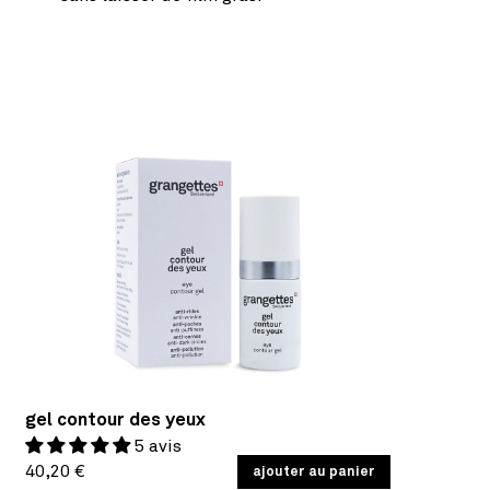
gel contour des yeux
5 avis
Prix
PRIX
40,20 €
/
ajouter au panier
PAR