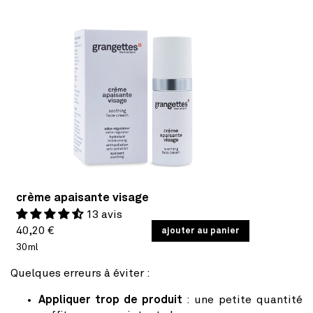
crème apaisante visage
13 avis
Prix
PRIX
40,20 €
/
ajouter au panier
PAR
UNITAIRE
30ml
habituel
Quelques erreurs à éviter :
Appliquer trop de produit
: une petite quantité