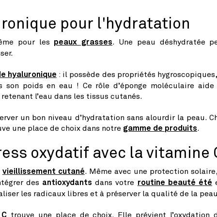
uronique pour l'hydratation
 même pour les
peaux grasses
. Une peau déshydratée p
ser.
de hyaluronique
: il possède des
propriétés hygroscopiques,
s son poids en eau ! Ce rôle d’éponge moléculaire aide
 retenant l’eau dans les tissus cutanés.
rver un bon niveau d’hydratation sans alourdir la peau. C
ouve une place de choix dans notre
gamme de produits
.
ress oxydatif avec la vitamine 
e
vieillissement cutané
. Même avec une protection solaire,
Intégrer des
antioxydants
dans votre
routine beauté été
liser les radicaux libres et à préserver la qualité de la peau
 C
trouve une place de choix. Elle prévient l’oxydation 