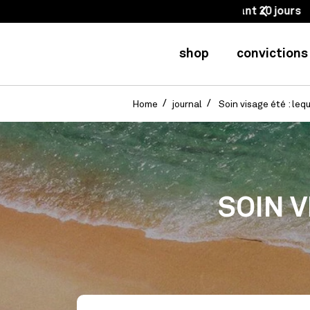
mboursé-e pendant 20 jours
shop
convictions
Home
journal
Soin visage été : lequ
SOIN V