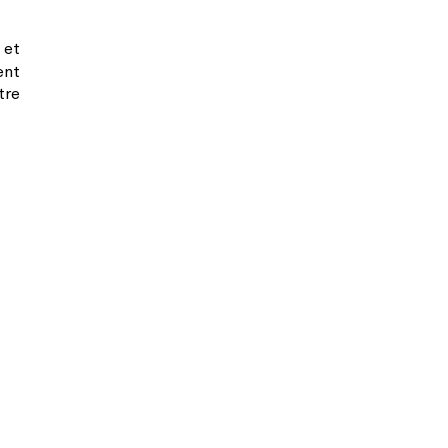
 et
ent
tre