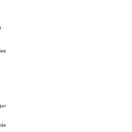
e
les
qui
 de