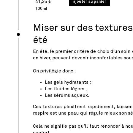
Prix
PRIX
41,35 €
/
ajouter au panier
PAR
UNITAIRE
habituel
100ml
Miser sur des textures
été
En été, le premier critère de choix d’un soin
en hiver, peuvent devenir inconfortables sous
On privilégie donc :
Les gels hydratants ;
Les fluides légers ;
Les sérums aqueux.
Ces textures pénètrent rapidement, laissent
respire est une peau qui régule mieux son s
Cela ne signifie pas qu’il faut renoncer à n
confort.