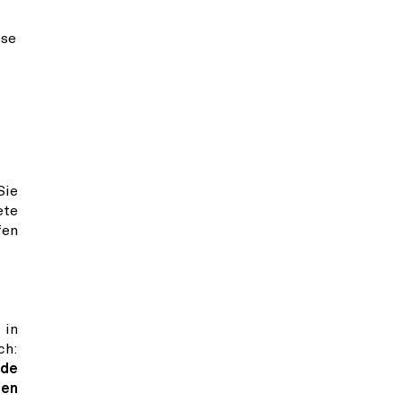
se
Sie
ete
fen
 in
ch:
nde
den