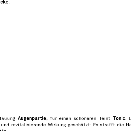
äcke
.
tstauung
Augenpartie
, für einen schöneren Teint
Tonic
. 
 und revitalisierende Wirkung geschätzt: Es strafft die H