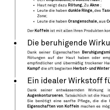
Haut neigt dazu
Rötung
, Zu
Akne
;
Leute die haben
dunkle Ringe
, des
Tas
Zone;
Leute die haben
Orangenschale
, aus
C
Der
Koffein
ist mit allen Ihren Produkten k
Die beruhigende Wirku
Dank seiner Eigenschaften
Beruhigungsmi
Rötungen auf der Haut haben oder empfi
empfindlicher und übermäßig trockener Ha
Kampf
die oft begleiten
Herbst- und Winte
Ein idealer Wirkstoff 
Dank seiner entwässernden Wirkung
Augenkonturseren
. Tatsächlich ist die Hau
Sie benötigt eine sanfte Pflege, die die
Eigenschaften von Koffein
machen es mögl