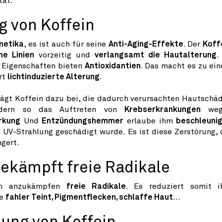
tät.
g von Koffein
metika
, es ist auch für seine
Anti-Aging-Effekte
. Der
Koff
ne Linien
vorzeitig und
verlangsamt die Hautalterung
.
e Eigenschaften bieten
Antioxidantien
. Das macht es zu ei
rt
lichtinduzierte Alterung
.
ägt Koffein dazu bei, die dadurch verursachten Hautschä
dern so das Auftreten von
Krebserkrankungen
weg
irkung
Und
Entzündungshemmer
erlaube ihm
beschleuni
UV-Strahlung geschädigt wurde. Es ist diese Zerstörung, 
ngert.
bekämpft freie Radikale
en anzukämpfen
freie Radikale
. Es reduziert somit i
ie
fahler Teint, Pigmentflecken, schlaffe Haut
...