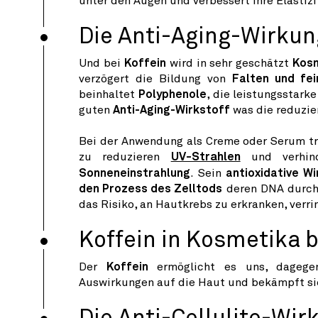
unter den Augen und verbessert ihre Elastizi
Die Anti-Aging-Wirkun
Und bei
Koffein
wird in sehr geschätzt
Kos
verzögert die Bildung von
Falten und fei
beinhaltet
Polyphenole
, die leistungsstark
guten
Anti-Aging-Wirkstoff
was die reduzie
Bei der Anwendung als Creme oder Serum tr
zu reduzieren
UV-Strahlen
und verhin
Sonneneinstrahlung
. Sein
antioxidative W
den Prozess des Zelltods
deren DNA durch 
das Risiko, an Hautkrebs zu erkranken, verri
Koffein in Kosmetika 
Der
Koffein
ermöglicht es uns, dageg
Auswirkungen auf die Haut und bekämpft s