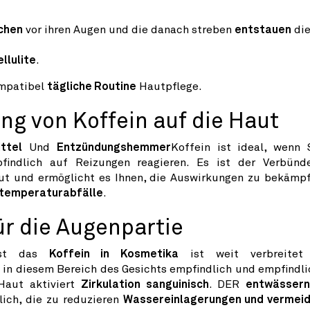
chen
vor ihren Augen und die danach streben
entstauen
die
ellulite
.
ompatibel
tägliche Routine
Hautpflege.
ng von Koffein auf die Haut
ttel
Und
Entzündungshemmer
Koffein ist ideal, wenn 
ndlich auf Reizungen reagieren. Es ist der Verbünd
ut und ermöglicht es Ihnen, die Auswirkungen zu bekämp
rtemperaturabfälle
.
für die Augenpartie
 ist das
Koffein in Kosmetika
ist weit verbreitet
t in diesem Bereich des Gesichts empfindlich und empfindli
 Haut aktiviert
Zirkulation sanguinisch
. DER
entwässer
ich, die zu reduzieren
Wassereinlagerungen und vermei