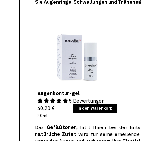
Sie Augenringe, Schwellungen und Tränens
augenkontur-gel
5 Bewertungen
Normaler
GRUNDPREIS
40,20 €
/
In den Warenkorb
PRO
Preis
20ml
Das
Gefäßtoner
, hilft Ihnen bei der En
natürliche Zutat
wird für seine erhellende