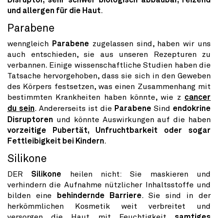
Disruptor, sehr schwer biologisch abbaubar, reizend
und allergen für die Haut
.
Parabene
wenngleich
Parabene
zugelassen sind, haben wir uns
auch entschieden, sie aus unseren Rezepturen zu
verbannen. Einige wissenschaftliche Studien haben die
Tatsache hervorgehoben, dass sie sich in den Geweben
des Körpers festsetzen, was einen Zusammenhang mit
bestimmten Krankheiten haben könnte, wie z
cancer
du sein
. Andererseits ist die
Parabene
Sind
endokrine
Disruptoren
und könnte Auswirkungen auf die haben
vorzeitige Pubertät, Unfruchtbarkeit oder sogar
Fettleibigkeit bei Kindern
.
Silikone
DER
Silikone
heilen nicht: Sie maskieren und
verhindern die Aufnahme nützlicher Inhaltsstoffe und
bilden eine
behindernde Barriere
. Sie sind in der
herkömmlichen Kosmetik weit verbreitet und
versorgen die Haut mit Feuchtigkeit
samtiges