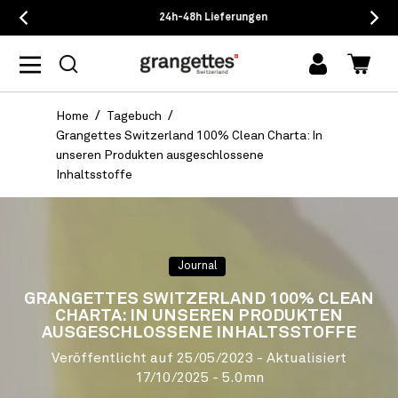
24h-48h Lieferungen
Einloggen
Waren
Home
Tagebuch
Grangettes Switzerland 100% Clean Charta: In
unseren Produkten ausgeschlossene
Inhaltsstoffe
Journal
GRANGETTES SWITZERLAND 100% CLEAN
CHARTA: IN UNSEREN PRODUKTEN
AUSGESCHLOSSENE INHALTSSTOFFE
Veröffentlicht auf
25/05/2023
- Aktualisiert
17/10/2025
- 5.0mn