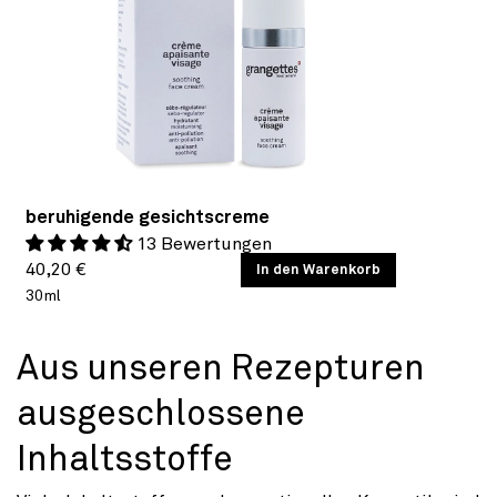
beruhigende gesichtscreme
13 Bewertungen
Normaler
GRUNDPREIS
40,20 €
/
In den Warenkorb
PRO
30ml
Preis
Aus unseren Rezepturen
ausgeschlossene
Inhaltsstoffe