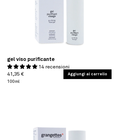
gel viso purificante
14 recensioni
Prezzo
PREZZO
41,35 €
/
Aggiungi al carrello
PER
UNITARIO
100ml
di
listino