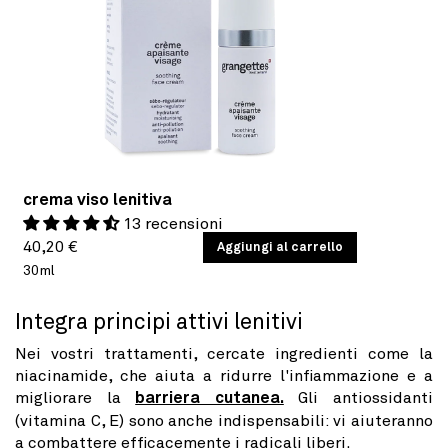
crema viso lenitiva
13 recensioni
Prezzo
PREZZO
40,20 €
/
Aggiungi al carrello
PER
UNITARIO
30ml
di
listino
Integra principi attivi lenitivi
Nei vostri trattamenti, cercate ingredienti come la
niacinamide, che aiuta a ridurre l'infiammazione e a
migliorare la
barriera cutanea.
Gli antiossidanti
(vitamina C, E) sono anche indispensabili: vi aiuteranno
a combattere efficacemente i radicali liberi.