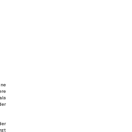
ine
ere
als
der
der
rgt