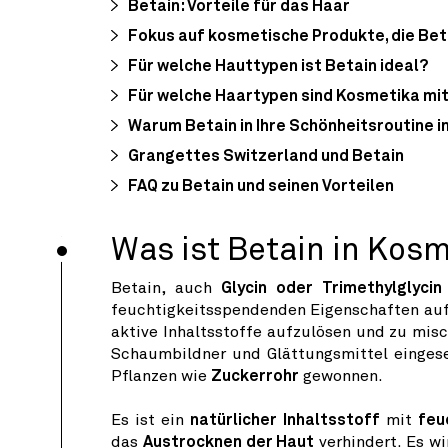
Betain: Vorteile für das Haar
Fokus auf kosmetische Produkte, die Bet
Für welche Hauttypen ist Betain ideal?
Für welche Haartypen sind Kosmetika mit
Warum Betain in Ihre Schönheitsroutine i
Grangettes Switzerland und Betain
FAQ zu Betain und seinen Vorteilen
Was ist Betain in Kos
Betain, auch
Glycin oder Trimethylglycin
feuchtigkeitsspendenden Eigenschaften auf
aktive Inhaltsstoffe aufzulösen und zu mis
Schaumbildner und Glättungsmittel einges
Pflanzen wie
Zuckerrohr
gewonnen.
Es ist ein
natürlicher Inhaltsstoff
mit
feu
das
Austrocknen der Haut
verhindert. Es w