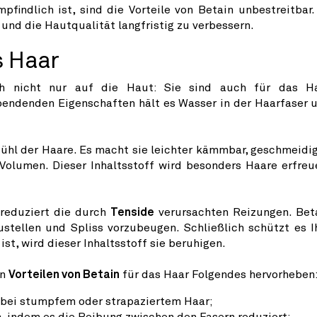
findlich ist, sind die Vorteile von Betain unbestreitbar.
 und die Hautqualität langfristig zu verbessern.
s Haar
ch nicht nur auf die Haut: Sie sind auch für das H
pendenden Eigenschaften hält es Wasser in der Haarfaser 
ühl der Haare. Es macht sie leichter kämmbar, geschmeidig
Volumen. Dieser Inhaltsstoff wird besonders Haare erfreu
.
 reduziert die durch
Tenside
verursachten Reizungen. Bet
ustellen und Spliss vorzubeugen. Schließlich schützt es I
ist, wird dieser Inhaltsstoff sie beruhigen.
en
Vorteilen von Betain
für das Haar Folgendes hervorheben
bei stumpfem oder strapaziertem Haar;
, indem es die Reibung zwischen den Fasern reduziert;