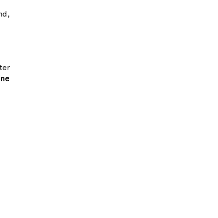
nd,
ter
ine