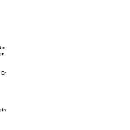
der
en.
 Er
ein