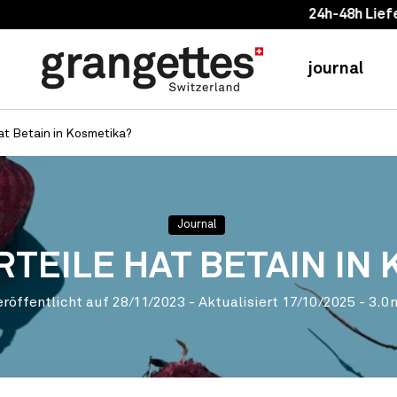
24h-48h Lieferungen
journal
at Betain in Kosmetika?
Journal
TEILE HAT BETAIN IN
eröffentlicht auf
28/11/2023
- Aktualisiert
17/10/2025
- 3.0