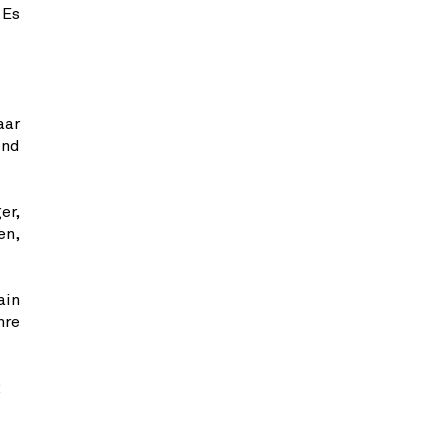
 Es
aar
und
er,
en,
ain
hre
: