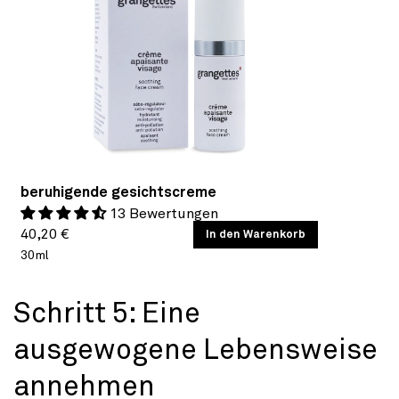
beruhigende gesichtscreme
13 Bewertungen
Normaler
GRUNDPREIS
40,20 €
/
In den Warenkorb
PRO
30ml
Preis
Schritt 5: Eine
ausgewogene Lebensweise
annehmen