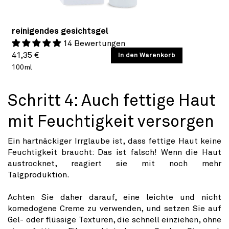
reinigendes gesichtsgel
14 Bewertungen
Normaler
GRUNDPREIS
41,35 €
/
In den Warenkorb
PRO
100ml
Preis
Schritt 4: Auch fettige Haut
mit Feuchtigkeit versorgen
Ein hartnäckiger Irrglaube ist, dass fettige Haut keine
Feuchtigkeit braucht: Das ist falsch! Wenn die Haut
austrocknet, reagiert sie mit noch mehr
Talgproduktion.
Achten Sie daher darauf, eine leichte und nicht
komedogene Creme zu verwenden, und setzen Sie auf
Gel- oder flüssige Texturen, die schnell einziehen, ohne