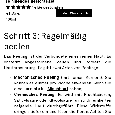
reinigendes gesichtsgel
14 Bewertungen
Normaler
GRUNDPREIS
41,35 €
/
In den Warenkorb
PRO
100ml
Preis
Schritt 3: Regelmäßig
peelen
Das Peeling ist der Verbündete einer reinen Haut. Es
entfernt abgestorbene Zellen und fördert die
Hauterneuerung. Es gibt zwei Arten von Peelings:
Mechanisches Peeling
(mit feinen Körnern): Sie
können es einmal pro Woche anwenden, wenn Sie
eine
normale bis
Mischhaut
haben;
Chemisches Peeling
: Es wird mit Fruchtsäuren,
Salicylsäure oder Glycolsäure für zu Unreinheiten
neigende Haut durchgeführt. Diese Wirkstoffe
dringen tiefer ein und lösen die Poren. Achten Sie