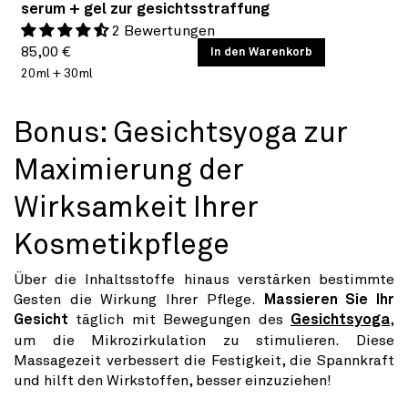
serum + gel zur gesichtsstraffung
2 Bewertungen
Normaler
GRUNDPREIS
85,00 €
/
In den Warenkorb
PRO
20ml + 30ml
Preis
Bonus: Gesichtsyoga zur
Maximierung der
Wirksamkeit Ihrer
Kosmetikpflege
Über die Inhaltsstoffe hinaus verstärken bestimmte
Gesten die Wirkung Ihrer Pflege.
Massieren Sie Ihr
Gesicht
täglich mit Bewegungen des
Gesichtsyoga
,
um die Mikrozirkulation zu stimulieren. Diese
Massagezeit verbessert die Festigkeit, die Spannkraft
und hilft den Wirkstoffen, besser einzuziehen!