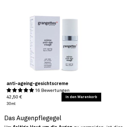
anti-ageing-gesichtscreme
16 Bewertungen
Normaler
GRUNDPREIS
42,50 €
/
In den Warenkorb
PRO
30ml
Preis
Das Augenpflegegel