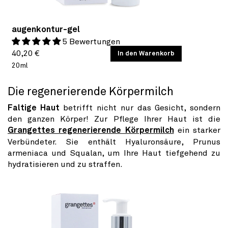
augenkontur-gel
5 Bewertungen
Normaler
GRUNDPREIS
40,20 €
/
In den Warenkorb
PRO
20ml
Preis
Die regenerierende Körpermilch
Faltige Haut
betrifft nicht nur das Gesicht, sondern
den ganzen Körper! Zur Pflege Ihrer Haut ist die
Grangettes regenerierende Körpermilch
ein starker
Verbündeter. Sie enthält Hyaluronsäure,
Prunus
armeniaca und Squalan, um Ihre Haut tiefgehend zu
hydratisieren und zu straffen.