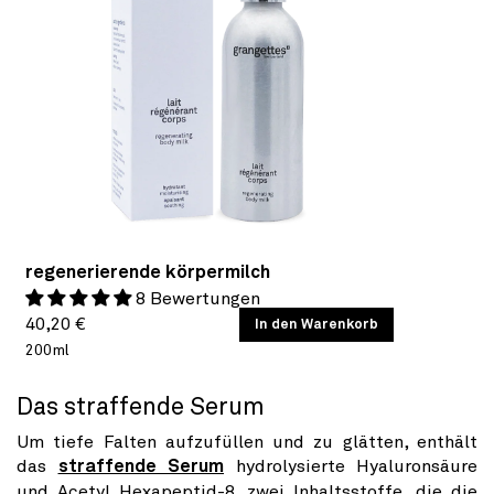
regenerierende körpermilch
8 Bewertungen
Normaler
GRUNDPREIS
40,20 €
/
In den Warenkorb
PRO
200ml
Preis
Das straffende Serum
Um tiefe Falten aufzufüllen und zu glätten, enthält
das
straffende Serum
hydrolysierte Hyaluronsäure
und Acetyl Hexapeptid-8, zwei Inhaltsstoffe, die die