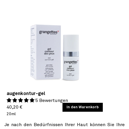
augenkontur-gel
5 Bewertungen
Normaler
GRUNDPREIS
40,20 €
/
In den Warenkorb
PRO
20ml
Preis
Je nach den Bedürfnissen Ihrer Haut können Sie Ihre