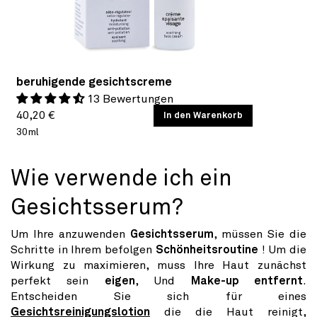
beruhigende gesichtscreme
13 Bewertungen
Normaler
GRUNDPREIS
40,20 €
/
In den Warenkorb
PRO
30ml
Preis
Wie verwende ich ein
Gesichtsserum?
Um Ihre anzuwenden
Gesichtsserum
, müssen Sie die
Schritte in Ihrem befolgen
Schönheitsroutine
! Um die
Wirkung zu maximieren, muss Ihre Haut zunächst
perfekt sein
eigen
, Und
Make-up entfernt
.
Entscheiden Sie sich für eines
Gesichtsreinigungslotion
die die Haut reinigt,