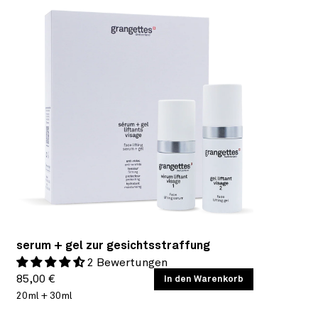
serum + gel zur gesichtsstraffung
2 Bewertungen
Normaler
GRUNDPREIS
85,00 €
/
In den Warenkorb
PRO
20ml + 30ml
Preis