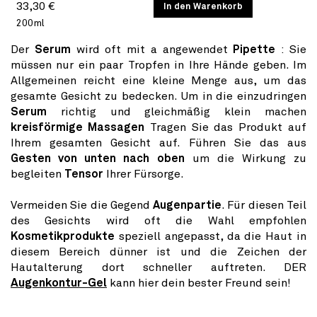
Normaler
GRUNDPREIS
33,30 €
/
In den Warenkorb
PRO
200ml
Preis
Der
Serum
wird oft mit a angewendet
Pipette
: Sie
müssen nur ein paar Tropfen in Ihre Hände geben. Im
Allgemeinen reicht eine kleine Menge aus, um das
gesamte Gesicht zu bedecken. Um in die einzudringen
Serum
richtig und gleichmäßig klein machen
kreisförmige Massagen
Tragen Sie das Produkt auf
Ihrem gesamten Gesicht auf. Führen Sie das aus
Gesten von unten nach oben
um die Wirkung zu
begleiten
Tensor
Ihrer Fürsorge.
Vermeiden Sie die Gegend
Augenpartie
. Für diesen Teil
des Gesichts wird oft die Wahl empfohlen
Kosmetikprodukte
speziell angepasst, da die Haut in
diesem Bereich dünner ist und die Zeichen der
Hautalterung dort schneller auftreten. DER
Augenkontur-Gel
kann hier dein bester Freund sein!