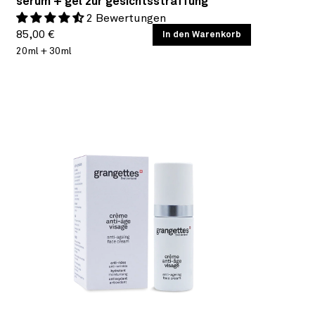
serum + gel zur gesichtsstraffung
2 Bewertungen
Normaler
GRUNDPREIS
85,00 €
/
In den Warenkorb
PRO
20ml + 30ml
Preis