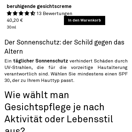
beruhigende gesichtscreme
13 Bewertungen
Normaler
GRUNDPREIS
40,20 €
/
In den Warenkorb
PRO
30ml
Preis
Der Sonnenschutz: der Schild gegen das
Altern
Ein
täglicher Sonnenschutz
verhindert Schäden durch
UV-Strahlen, die für die vorzeitige Hautalterung
verantwortlich sind. Wählen Sie mindestens einen SPF
30, der zu Ihrem Hauttyp passt.
Wie wählt man
Gesichtspflege je nach
Aktivität oder Lebensstil
aus?