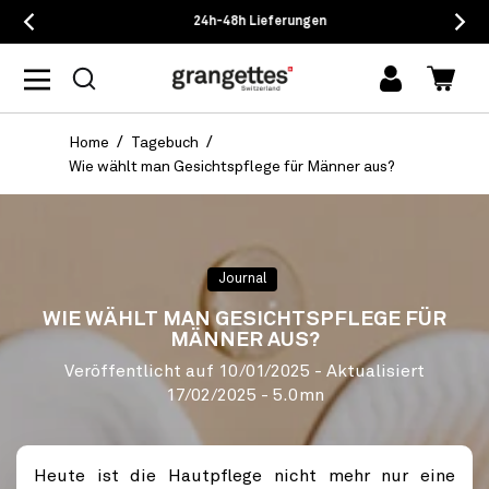
24h-48h Lieferungen
Einloggen
Waren
Home
Tagebuch
Wie wählt man Gesichtspflege für Männer aus?
Journal
WIE WÄHLT MAN GESICHTSPFLEGE FÜR
MÄNNER AUS?
Veröffentlicht auf
10/01/2025
- Aktualisiert
17/02/2025
- 5.0mn
Heute ist die Hautpflege nicht mehr nur eine