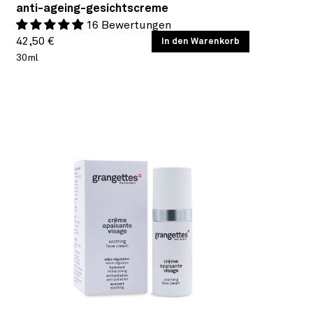
anti-ageing-gesichtscreme
16 Bewertungen
Normaler
GRUNDPREIS
42,50 €
/
In den Warenkorb
PRO
30ml
Preis