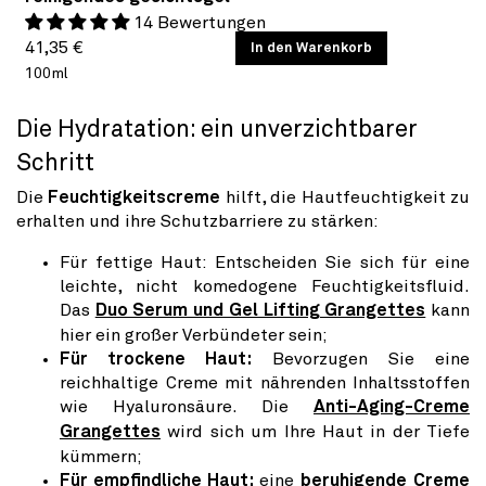
14 Bewertungen
Normaler
GRUNDPREIS
41,35 €
/
In den Warenkorb
PRO
100ml
Preis
Die Hydratation: ein unverzichtbarer
Schritt
Die
Feuchtigkeitscreme
hilft, die Hautfeuchtigkeit zu
erhalten und ihre Schutzbarriere zu stärken:
Für fettige Haut: Entscheiden Sie sich für eine
leichte, nicht komedogene Feuchtigkeitsfluid.
Das
Duo Serum und Gel Lifting Grangettes
kann
hier ein großer Verbündeter sein;
Für trockene Haut:
Bevorzugen Sie eine
reichhaltige Creme mit nährenden Inhaltsstoffen
wie Hyaluronsäure. Die
Anti-Aging-Creme
Grangettes
wird sich um Ihre Haut in der Tiefe
kümmern;
Für empfindliche Haut:
eine
beruhigende Creme